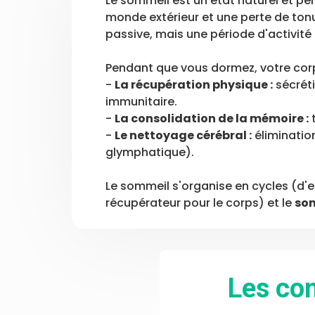
Le sommeil est un état naturel et pé
monde extérieur et une perte de ton
passive, mais une période d'activité 
Pendant que vous dormez, votre corps
-
La récupération physique :
sécréti
immunitaire.
-
La consolidation de la mémoire :
t
-
Le nettoyage cérébral :
éliminatio
glymphatique).
Le sommeil s'organise en cycles (d'e
récupérateur pour le corps) et le
so
Les co