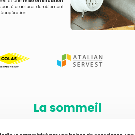
rnée et une
mise en situation
chacun à améliorer durablement
récupération.
La sommeil