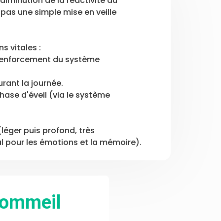
diminution de la réactivité au
pas une simple mise en veille
s vitales :
 renforcement du système
rant la journée.
ase d'éveil (via le système
léger puis profond, très
al pour les émotions et la mémoire).
sommeil