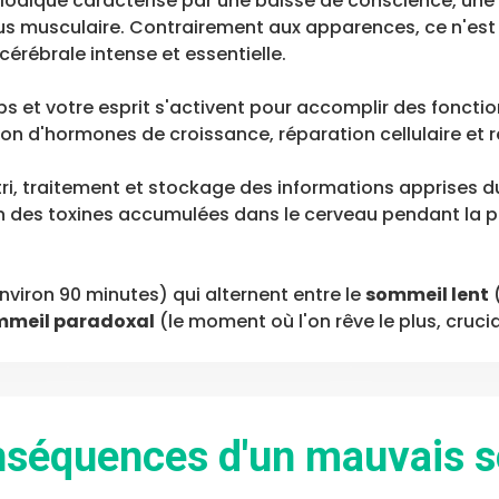
riodique caractérisé par une baisse de conscience, une 
us musculaire. Contrairement aux apparences, ce n'est 
cérébrale intense et essentielle.
 et votre esprit s'activent pour accomplir des fonction
on d'hormones de croissance, réparation cellulaire et
ri, traitement et stockage des informations apprises du
n des toxines accumulées dans le cerveau pendant la ph
nviron 90 minutes) qui alternent entre le
sommeil lent
(
mmeil paradoxal
(le moment où l'on rêve le plus, cruci
nséquences d'un mauvais 