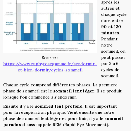
après les
autres et
chaque cycle
dure entre
90 et 120
minutes
.
Pendant
notre
sommeil, on
peut passer
Source :
par 3 à 6
https://www.euphytosegamme.fr/sendormir-
cycles de
et-bien-dormir/cycles-sommeil
sommeil.
Chaque cycle comprend différentes phases. La première
phase de sommeil est le
sommeil lent léger
. Il se produit
lorsque l’on commence à s'endormir.
Ensuite il y a le
sommeil lent profond
. Il est important
pour la récupération physique. Vient ensuite une autre
phase de sommeil lent léger et pour finir, il y a le
sommeil
paradoxal
aussi appelé REM (Rapid Eye Movement).