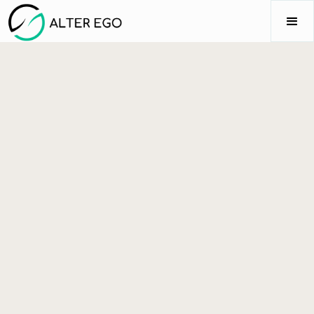
FINANCER VOS ACTIONS DE
PRÉVENTION : LES OPTIONS QUI
S'OFFRENT À VOUS
Vous souhaitez accompagner, sensibiliser ou
former vos équipes ?
Découvrez les dispositifs de financement
disponibles pour concrétiser votre projet.
Découvrir nos solutions