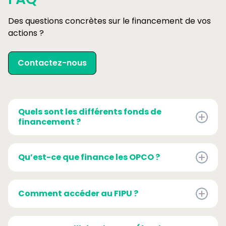
Des questions concrètes sur le financement de vos
actions ?
Contactez-nous
Quels sont les différents fonds de
financement ?
- La commission paritaire interprofessionnelle
régionale (CPIR)
Qu’est-ce que finance les OPCO ?
- L'aide individuelle à la formation (AIF) et
l'action de formation conventionnée (AFC)
Les OPCO financent les formations
pour les demandeurs d'emploi
professionnelles d'employés, d'ouvriers,
Comment accéder au FIPU ?
d'agents de maîtrise, de cadres, les contrats
d'apprentissages et les contrats de
- Être une entreprise < 50 salariés ou être
professionnalisation.
travailleur indépendant cotisant à l'Assurance