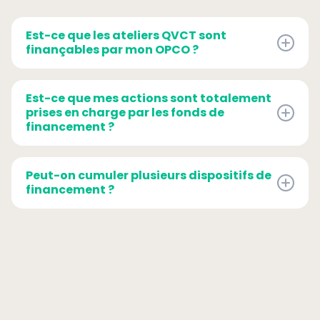
Est-ce que les ateliers QVCT sont
finançables par mon OPCO ?
Non. Les OPCO financent généralement les
formations qui aident à acquérir des
Est-ce que mes actions sont totalement
compétences liées à l'emploi.
prises en charge par les fonds de
financement ?
Cela dépend. Certaines actions peuvent être
prises en charge ou être complétées par l'État,
Peut-on cumuler plusieurs dispositifs de
le Conseil Régional, le Conseil Départemental,
financement ?
France Travail...
Oui, il est possible de cumuler plusieurs
dispositifs si les dispositifs sont différents.