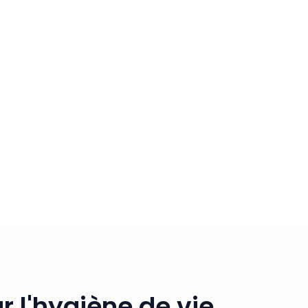
Participants
Groupes de 25 max
r l'hygiène de vie