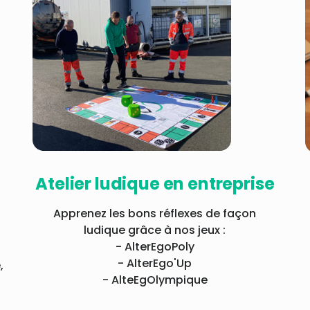
Atelier ludique en entreprise
Apprenez les bons réflexes de façon
ludique grâce à nos jeux :
- AlterEgoPoly
- AlterEgo'Up
,
- AlteEgOlympique