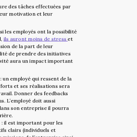
ture des tâches effectuées par
leur motivation et leur
 si les employés ont la possibilité
l,
ils auront moins de stress
et
ion de la part de leur
lité de prendre des initiatives
ivité aura un impact important
: un employé qui ressent de la
orts et ses réalisations sera
avail. Donner des feedbacks
us. L’employé doit aussi
 dans son entreprise il pourra
rière.
l
: il est important pour les
fs clairs (individuels et