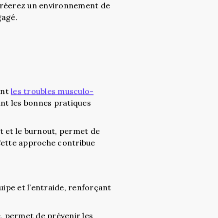
 créerez un environnement de
gagé.
ent
les troubles musculo-
nt les bonnes pratiques
nt et le burnout, permet de
 Cette approche contribue
uipe et l’entraide, renforçant
e, permet de prévenir les